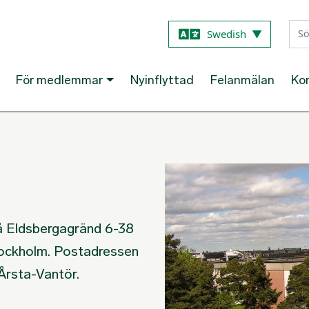
Hoppa till huvudinnehåll
Swedish
▼
För medlemmar
Nyinflyttad
Felanmälan
Ko
3
på Eldsbergagränd 6-38
tockholm. Postadressen
Årsta-Vantör.