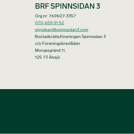
BRF SPINNSIDAN 3
Org.nr: 769607-3357
070-659 01 52
styrelsen@spinnsidan3.com
Bostadsrättsföreningen Spinnsidan 3
c/o Föreningsbrevlådan
Morupsgränd 11,
125 73 Älvsjö