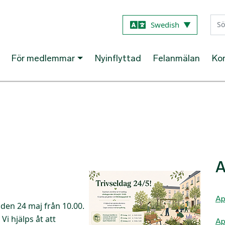
Hoppa till huvudinnehåll
Swedish
▼
För medlemmar
Nyinflyttad
Felanmälan
Ko
A
Ap
den 24 maj från 10.00.
i hjälps åt att
Ap