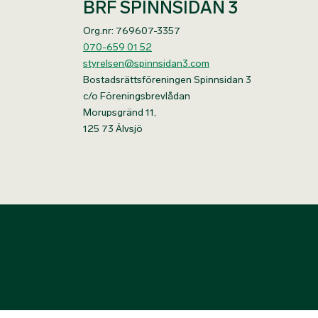
BRF SPINNSIDAN 3
Org.nr: 769607-3357
070-659 01 52
styrelsen@spinnsidan3.com
Bostadsrättsföreningen Spinnsidan 3
c/o Föreningsbrevlådan
Morupsgränd 11,
125 73 Älvsjö