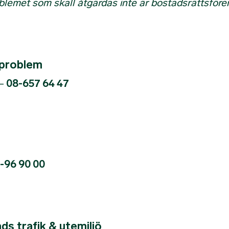
oblemet som skall åtgärdas inte är bostadsrättsföre
 problem
–
08-657 64 47
-96 90 00
s trafik & utemiljö