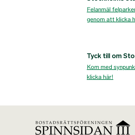
Felanmäl felparke
genom att klicka h
Tyck till om St
Kom med synpunkt
klicka här!