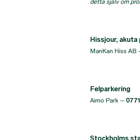
detta själv om pr
Hissjour, akuta
ManKan Hiss AB 
Felparkering
Aimo Park –
0771
Stockholms stad