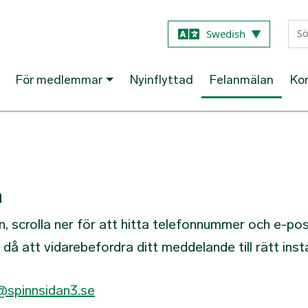
Hoppa till huvudinnehåll
Swedish
▼
För medlemmar
Nyinflyttad
Felanmälan
Ko
n
, scrolla ner för att hitta telefonnummer och e-po
å att vidarebefordra ditt meddelande till rätt inst
@spinnsidan3.se