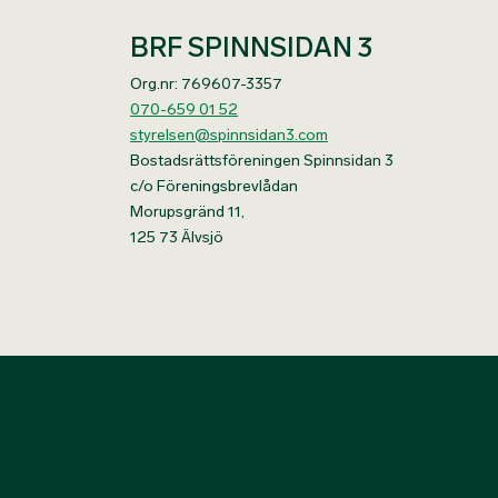
BRF SPINNSIDAN 3
Org.nr: 769607-3357
070-659 01 52
styrelsen@spinnsidan3.com
Bostadsrättsföreningen Spinnsidan 3
c/o Föreningsbrevlådan
Morupsgränd 11,
125 73 Älvsjö