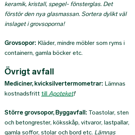
keramik, kristall, spegel- fönsterglas. Det
förstör den nya glasmassan. Sortera dylikt väl
inslaget i grovsoporna!
Grovsopor:
Kläder, mindre möbler som ryms i
containern, gamla böcker etc.
Övrigt avfall
Mediciner, kvicksilvertermometrar:
Lämnas
kostnadsfritt
till
Apoteket
!
Större grovsopor, Byggavfall:
Toastolar, sten
och betongrester, köksskåp, vitvaror, lastpallar,
gamla soffor, stolar och bord etc.
Lämnas