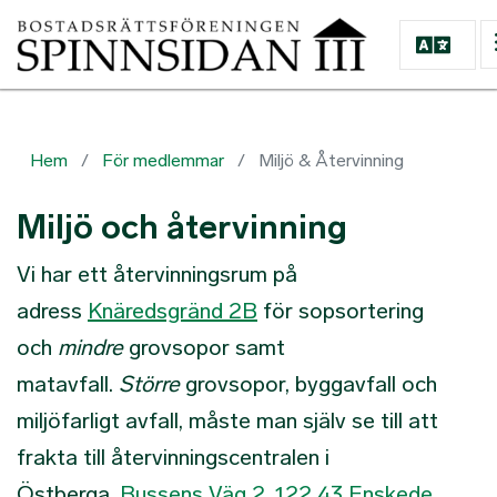
Hoppa till huvudinnehåll
Hem
För medlemmar
Miljö & Återvinning
Miljö och återvinning
Vi har ett återvinningsrum på
adress
Knäredsgränd 2B
för sopsortering
och
mindre
grovsopor samt
matavfall.
Större
grovsopor, byggavfall och
miljöfarligt avfall, måste man själv se till att
frakta till återvinningscentralen i
Östberga,
Bussens Väg 2, 122 43 Enskede
.